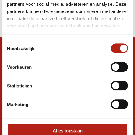
partners voor social media, adverteren en analyse. Deze
Producten
partners kunnen deze gegevens combineren met andere
informatie die u aan ze heeft verstrekt of die ze hebben
Filter
verzameld op basis van uw gebruik van hun services.
Sorteren op
Toestemmingsselectie
Noodzakelijk
Snel antwoord op je vraag?
Stel je vraag in de chat, en we helpen je
graag verder. 24/7
Voorkeuren
Volg ons
Statistieken
Marketing
Ontvang de nieuwste aanbiedingen en
promoties
Inschrijven voor
korting
Alles toestaan