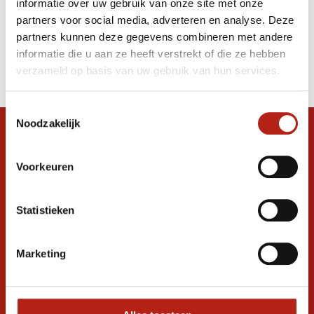
informatie over uw gebruik van onze site met onze
bokszak Heavy
partners voor social media, adverteren en analyse. Deze
partners kunnen deze gegevens combineren met andere
Producten
informatie die u aan ze heeft verstrekt of die ze hebben
Filter
verzameld op basis van uw gebruik van hun services.
Sorteren op
Toestemmingsselectie
Noodzakelijk
Snel antwoord op je vraag?
Stel je vraag in de chat, en we helpen je
Voorkeuren
graag verder. 24/7
Volg ons
Statistieken
Marketing
Ontvang de nieuwste aanbiedingen en
promoties
Inschrijven voor