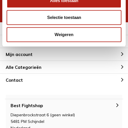
Alles toestaan
korting
* Lees hier de wettelijke beperkingen
Selectie toestaan
Meer informatie
Weigeren
Klantenservice
Mijn account
Alle Categorieën
Contact
Best Fightshop
Diepenbrockstraat 6 (geen winkel)
5481 PM Schijndel