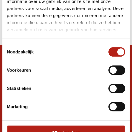
informatie over uw gebruik van onze site met onze
puzzelmat- Gratis verzonden
partners voor social media, adverteren en analyse. Deze
partners kunnen deze gegevens combineren met andere
Producten
informatie die u aan ze heeft verstrekt of die ze hebben
Filter
verzameld op basis van uw gebruik van hun services.
Sorteren op
Toestemmingsselectie
Noodzakelijk
Snel antwoord op je vraag?
Stel je vraag in de chat, en we helpen je
Voorkeuren
graag verder. 24/7
Volg ons
Statistieken
Marketing
Ontvang de nieuwste aanbiedingen en
promoties
Inschrijven voor