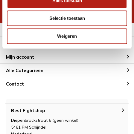
Alles toestaan
korting
* Lees hier de wettelijke beperkingen
Selectie toestaan
Meer informatie
Weigeren
Klantenservice
Mijn account
Alle Categorieën
Contact
Best Fightshop
Diepenbrockstraat 6 (geen winkel)
5481 PM Schijndel