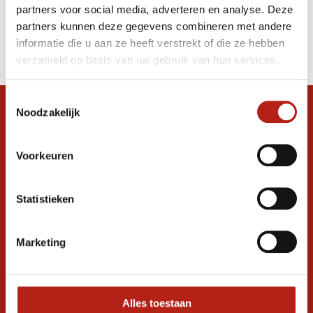
partners voor social media, adverteren en analyse. Deze
Producten
partners kunnen deze gegevens combineren met andere
informatie die u aan ze heeft verstrekt of die ze hebben
Filter
verzameld op basis van uw gebruik van hun services.
Sorteren op
Toestemmingsselectie
Noodzakelijk
Snel antwoord op je vraag?
Stel je vraag in de chat, en we helpen je
graag verder. 24/7
Voorkeuren
Volg ons
Statistieken
Marketing
Ontvang de nieuwste aanbiedingen en
promoties
Inschrijven voor
korting
Alles toestaan