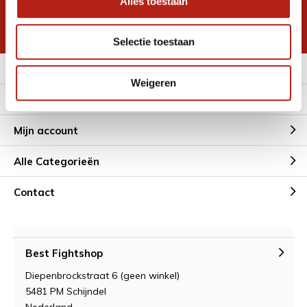
Alles toestaan
korting
* Lees hier de wettelijke beperkingen
Selectie toestaan
Meer informatie
Weigeren
Klantenservice
Mijn account
Alle Categorieën
Contact
Best Fightshop
Diepenbrockstraat 6 (geen winkel)
5481 PM Schijndel