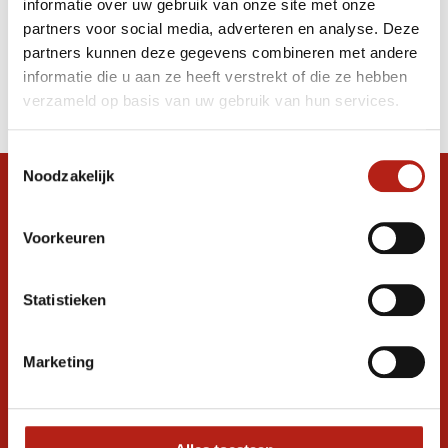
informatie over uw gebruik van onze site met onze
Bandage - zwart
partners voor social media, adverteren en analyse. Deze
partners kunnen deze gegevens combineren met andere
Producten
informatie die u aan ze heeft verstrekt of die ze hebben
Filter
verzameld op basis van uw gebruik van hun services.
Sorteren op
Toestemmingsselectie
Noodzakelijk
Snel antwoord op je vraag?
Stel je vraag in de chat, en we helpen je
Voorkeuren
graag verder. 24/7
Volg ons
Statistieken
Marketing
Ontvang de nieuwste aanbiedingen en
promoties
Inschrijven voor