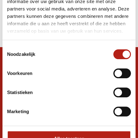
informatie over uw gebruik van onze site met onze
Ball
partners voor social media, adverteren en analyse. Deze
partners kunnen deze gegevens combineren met andere
Producten
informatie die u aan ze heeft verstrekt of die ze hebben
Filter
verzameld op basis van uw gebruik van hun services.
Sorteren op
Toestemmingsselectie
Noodzakelijk
Snel antwoord op je vraag?
Stel je vraag in de chat, en we helpen je
Voorkeuren
graag verder. 24/7
Volg ons
Statistieken
Marketing
Ontvang de nieuwste aanbiedingen en
promoties
Inschrijven voor