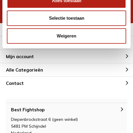
Alles toestaan
korting
* Lees hier de wettelijke beperkingen
Selectie toestaan
Meer informatie
Weigeren
Klantenservice
Mijn account
Alle Categorieën
Contact
Best Fightshop
Diepenbrockstraat 6 (geen winkel)
5481 PM Schijndel