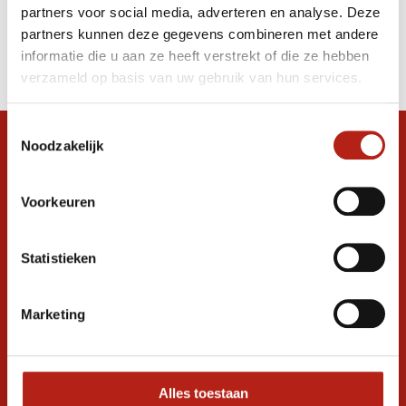
partners voor social media, adverteren en analyse. Deze
Producten
partners kunnen deze gegevens combineren met andere
informatie die u aan ze heeft verstrekt of die ze hebben
Filter
verzameld op basis van uw gebruik van hun services.
Sorteren op
Toestemmingsselectie
Noodzakelijk
Snel antwoord op je vraag?
Stel je vraag in de chat, en we helpen je
graag verder. 24/7
Voorkeuren
Volg ons
Statistieken
Marketing
Ontvang de nieuwste aanbiedingen en
promoties
Inschrijven voor
korting
Alles toestaan