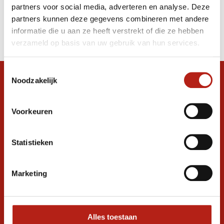
partners voor social media, adverteren en analyse. Deze
Producten
partners kunnen deze gegevens combineren met andere
informatie die u aan ze heeft verstrekt of die ze hebben
Filter
verzameld op basis van uw gebruik van hun services.
Sorteren op
Toestemmingsselectie
Noodzakelijk
Snel antwoord op je vraag?
Stel je vraag in de chat, en we helpen je
graag verder. 24/7
Voorkeuren
Volg ons
Statistieken
Marketing
Ontvang de nieuwste aanbiedingen en
promoties
Inschrijven voor
korting
Alles toestaan