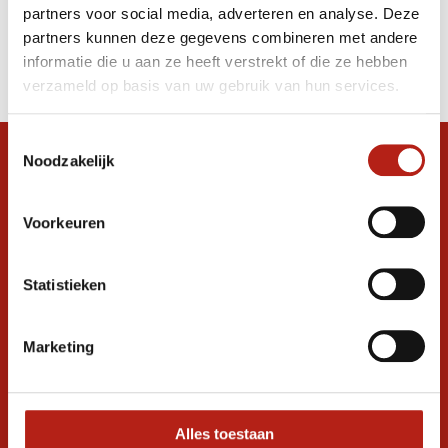
partners voor social media, adverteren en analyse. Deze
Producten
partners kunnen deze gegevens combineren met andere
informatie die u aan ze heeft verstrekt of die ze hebben
Filter
verzameld op basis van uw gebruik van hun services.
Sorteren op
Toestemmingsselectie
Noodzakelijk
Snel antwoord op je vraag?
Stel je vraag in de chat, en we helpen je
graag verder. 24/7
Voorkeuren
Volg ons
Statistieken
Marketing
Ontvang de nieuwste aanbiedingen en
promoties
Inschrijven voor
korting
Alles toestaan