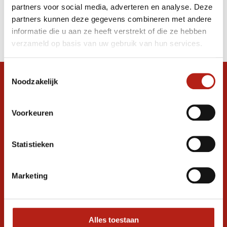
partners voor social media, adverteren en analyse. Deze
Producten
partners kunnen deze gegevens combineren met andere
informatie die u aan ze heeft verstrekt of die ze hebben
Filter
verzameld op basis van uw gebruik van hun services.
Sorteren op
Toestemmingsselectie
Noodzakelijk
Snel antwoord op je vraag?
Stel je vraag in de chat, en we helpen je
graag verder. 24/7
Voorkeuren
Volg ons
Statistieken
Marketing
Ontvang de nieuwste aanbiedingen en
promoties
Inschrijven voor
korting
Alles toestaan