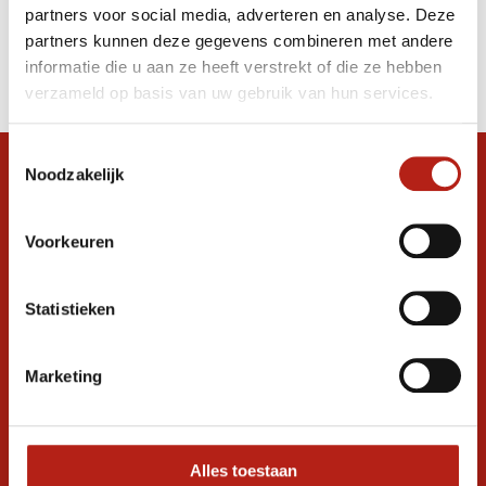
partners voor social media, adverteren en analyse. Deze
Producten
partners kunnen deze gegevens combineren met andere
informatie die u aan ze heeft verstrekt of die ze hebben
Filter
verzameld op basis van uw gebruik van hun services.
Sorteren op
Toestemmingsselectie
Noodzakelijk
Snel antwoord op je vraag?
Stel je vraag in de chat, en we helpen je
graag verder. 24/7
Voorkeuren
Volg ons
Statistieken
Marketing
Ontvang de nieuwste aanbiedingen en
promoties
Inschrijven voor
korting
Alles toestaan