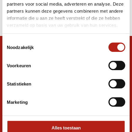
partners voor social media, adverteren en analyse. Deze
Producten
partners kunnen deze gegevens combineren met andere
informatie die u aan ze heeft verstrekt of die ze hebben
Filter
verzameld op basis van uw gebruik van hun services.
Sorteren op
Toestemmingsselectie
Noodzakelijk
Snel antwoord op je vraag?
Stel je vraag in de chat, en we helpen je
graag verder. 24/7
Voorkeuren
Volg ons
Statistieken
Marketing
Ontvang de nieuwste aanbiedingen en
promoties
Inschrijven voor
korting
Alles toestaan