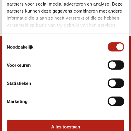
partners voor social media, adverteren en analyse. Deze
Producten
partners kunnen deze gegevens combineren met andere
informatie die u aan ze heeft verstrekt of die ze hebben
Filter
verzameld op basis van uw gebruik van hun services.
Sorteren op
Toestemmingsselectie
Noodzakelijk
Snel antwoord op je vraag?
Stel je vraag in de chat, en we helpen je
graag verder. 24/7
Voorkeuren
Volg ons
Statistieken
Marketing
Ontvang de nieuwste aanbiedingen en
promoties
Inschrijven voor
korting
Alles toestaan