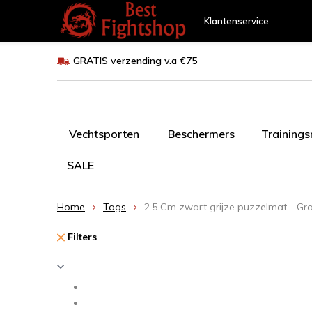
Klantenservice
GRATIS verzending v.a €75
Vechtsporten
Beschermers
Training
SALE
Home
Tags
2.5 Cm zwart grijze puzzelmat - Gr
Filters