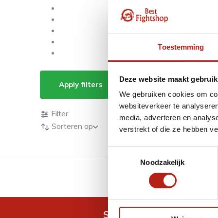
Toestemming
Producten getagd me
Deze website maakt gebruik
Apply filters
We gebruiken cookies om cont
Producten
websiteverkeer te analyseren
Filter
media, adverteren en analys
Sorteren op
verstrekt of die ze hebben v
Toestemmingsselectie
Noodzakelijk
GRATIS verzending v.a 
Snel antwoord op je vra