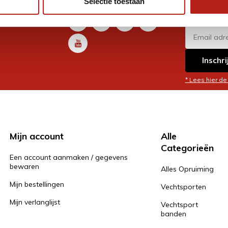
Selectie toestaan
promoti
en je graag
Inschri
* Lees hier de
Mijn account
Alle
Categorieën
Een account aanmaken / gegevens
bewaren
Alles Opruiming
Mijn bestellingen
Vechtsporten
Mijn verlanglijst
Vechtsport
banden