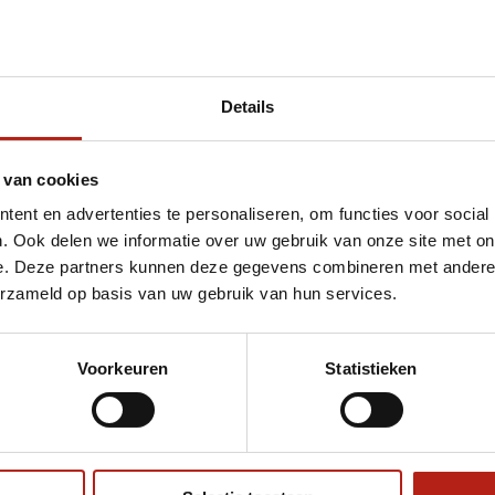
Details
t 2.5 Cm zwart grijze puzzelmat - Gratis ver
 van cookies
ent en advertenties te personaliseren, om functies voor social
. Ook delen we informatie over uw gebruik van onze site met on
e. Deze partners kunnen deze gegevens combineren met andere i
erzameld op basis van uw gebruik van hun services.
Voorkeuren
Statistieken
€75
Eenvoudig ruilen of retour
ag?
Volg ons
Ontvang 