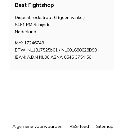
Best Fightshop
Diepenbrockstraat 6 (geen winkel)
5481 PM Schijndel
Nederland
KvK: 17246749
BTW: NL1817525b01 / NL001688628B90
IBAN: A.B.N NL06 ABNA 0546 3754 56
Algemene voorwaarden
RSS-feed
Sitemap