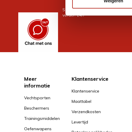
Weigeren
Stel je vraag in de chat, en we help
verder. 24/7
Meer
Klantenservice
informatie
Klantenservice
Vechtsporten
Maattabel
Beschermers
Verzendkosten
Trainingsmiddelen
Levertijd
Oefenwapens