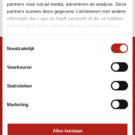
partners voor social media, adverteren en analyse. Deze
Producten
partners kunnen deze gegevens combineren met andere
informatie die u aan ze heeft verstrekt of die ze hebben
Filter
verzameld op basis van uw gebruik van hun services.
Sorteren op
Toestemmingsselectie
Noodzakelijk
Snel antwoord op je vraag?
Stel je vraag in de chat, en we helpen je
graag verder. 24/7
Voorkeuren
Volg ons
Statistieken
Marketing
Ontvang de nieuwste aanbiedingen en
promoties
Inschrijven voor
korting
Alles toestaan