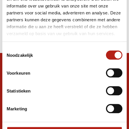
breekplanken Ideaal voor Tony Robbins
informatie over uw gebruik van onze site met onze
Seminar
partners voor social media, adverteren en analyse. Deze
partners kunnen deze gegevens combineren met andere
informatie die u aan ze heeft verstrekt of die ze hebben
Producten
verzameld op basis van uw gebruik van hun services.
Filter
Sorteren op
Toestemmingsselectie
Noodzakelijk
Snel antwoord op je vraag?
Voorkeuren
Stel je vraag in de chat, en we helpen je
graag verder. 24/7
Statistieken
Volg ons
Marketing
Ontvang de nieuwste aanbiedingen en
promoties