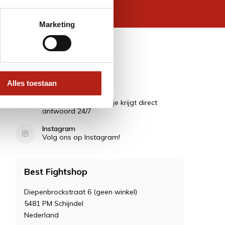
 wettelijke beperkingen
Marketing
Contact
Alles toestaan
Vragen?
Stel ze in de Chat en je krijgt direct
antwoord 24/7
Instagram
Volg ons op Instagram!
Best Fightshop
Diepenbrockstraat 6 (geen winkel)
5481 PM Schijndel
Nederland