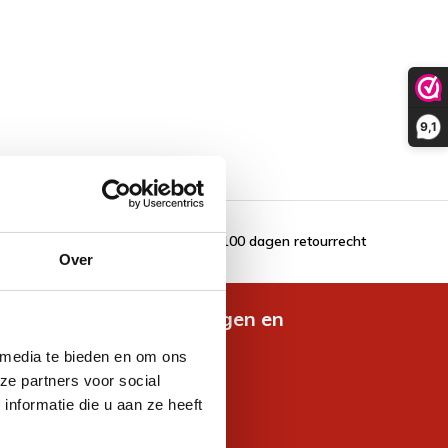
9,1
100 dagen retourrecht
Over
de nieuwste aanbiedingen en
es
 media te bieden en om ons
ze partners voor social
nformatie die u aan ze heeft
jven voor korting