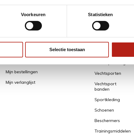
* Lees hier de
Voorkeuren
Statistieken
Mijn account
Alle
Categorieën
Selectie toestaan
Een account aanmaken / gegevens
bewaren
Alles Opruiming
Mijn bestellingen
Vechtsporten
Mijn verlanglijst
Vechtsport
banden
Sportkleding
Schoenen
Beschermers
Trainingsmiddelen