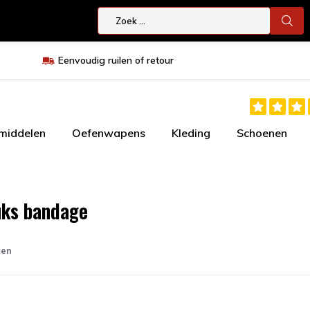
Eenvoudig ruilen of retour
smiddelen
Oefenwapens
Kleding
Schoenen
uks bandage
ten