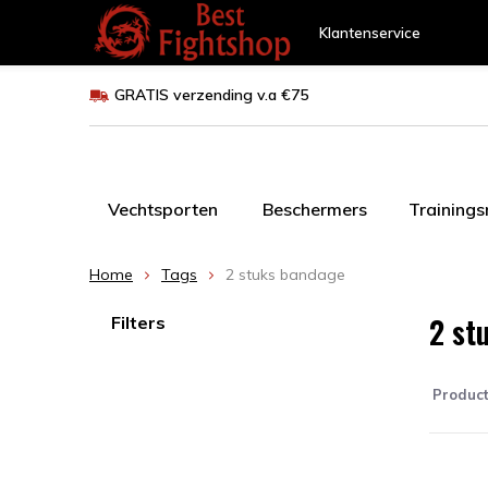
Klantenservice
GRATIS verzending v.a €75
Vechtsporten
Beschermers
Training
Home
Tags
2 stuks bandage
2 st
Filters
Produc