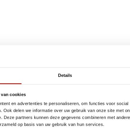
€75
Eenvoudig ruilen of retour
Details
ag?
Volg ons
Ontvang 
 van cookies
promoti
ent en advertenties te personaliseren, om functies voor social
en je graag
. Ook delen we informatie over uw gebruik van onze site met on
e. Deze partners kunnen deze gegevens combineren met andere i
erzameld op basis van uw gebruik van hun services.
Inschri