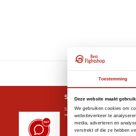
GRATIS verzending v.a 
Toestemming
Snel antwoord op je vra
Deze website maakt gebruik
We gebruiken cookies om cont
Stel je vraag in de chat, en we help
verder. 24/7
websiteverkeer te analyseren
media, adverteren en analys
verstrekt of die ze hebben v