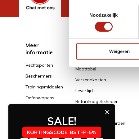
Toestemmingsselectie
Noodzakelijk
Meer
Klantenservice
informatie
Weigeren
Klantenservice
Vechtsporten
Maattabel
Beschermers
Verzendkosten
Trainingsmiddelen
Levertijd
Oefenwapens
Betaalmogelijkheden
Kleding
Klachtenservice
SALE!
Schoenen
Algemene voorwaarden
Banden
KORTINGSCODE: BSTFP-5%
Privacy Policy