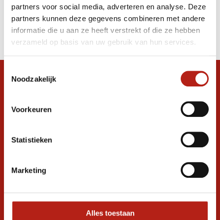
partners voor social media, adverteren en analyse. Deze
Producten
partners kunnen deze gegevens combineren met andere
informatie die u aan ze heeft verstrekt of die ze hebben
Filter
verzameld op basis van uw gebruik van hun services.
Sorteren op
Toestemmingsselectie
Noodzakelijk
Snel antwoord op je vraag?
Stel je vraag in de chat, en we helpen je
graag verder. 24/7
Voorkeuren
Volg ons
Statistieken
Marketing
Ontvang de nieuwste aanbiedingen en
promoties
Inschrijven voor
korting
Alles toestaan