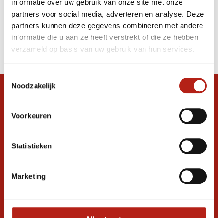
informatie over uw gebruik van onze site met onze
bokshandschoenen blauw
partners voor social media, adverteren en analyse. Deze
partners kunnen deze gegevens combineren met andere
Producten
informatie die u aan ze heeft verstrekt of die ze hebben
Filter
verzameld op basis van uw gebruik van hun services.
Sorteren op
Toestemmingsselectie
Noodzakelijk
Snel antwoord op je vraag?
Stel je vraag in de chat, en we helpen je
Voorkeuren
graag verder. 24/7
Volg ons
Statistieken
Marketing
Ontvang de nieuwste aanbiedingen en
promoties
Inschrijven voor