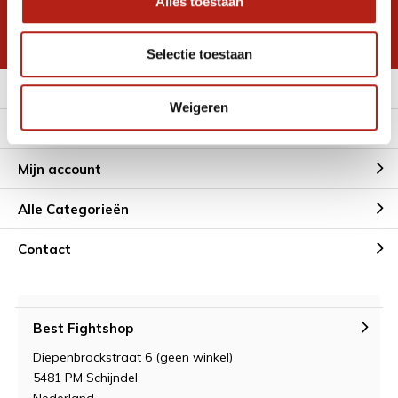
Alles toestaan
korting
* Lees hier de wettelijke beperkingen
Selectie toestaan
Meer informatie
Weigeren
Klantenservice
Mijn account
Alle Categorieën
Contact
Best Fightshop
Diepenbrockstraat 6 (geen winkel)
5481 PM Schijndel