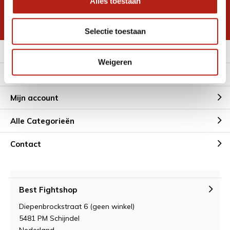
Alles toestaan
korting
* Lees hier de wettelijke beperkingen
Selectie toestaan
Meer informatie
Weigeren
Klantenservice
Mijn account
Alle Categorieën
Contact
Best Fightshop
Diepenbrockstraat 6 (geen winkel)
5481 PM Schijndel