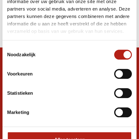
informatie over uw gebruik van onze site met onze
beschermers
partners voor social media, adverteren en analyse. Deze
partners kunnen deze gegevens combineren met andere
Producten
informatie die u aan ze heeft verstrekt of die ze hebben
Filter
verzameld op basis van uw gebruik van hun services.
Sorteren op
Toestemmingsselectie
Noodzakelijk
Snel antwoord op je vraag?
Stel je vraag in de chat, en we helpen je
Voorkeuren
graag verder. 24/7
Volg ons
Statistieken
Marketing
Ontvang de nieuwste aanbiedingen en
promoties
Inschrijven voor