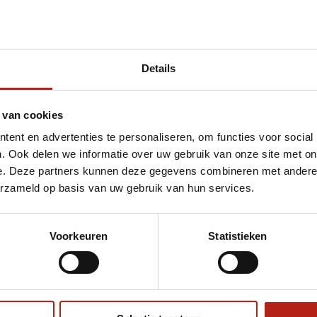
Details
met 1947 Carbon MMA handschoenen
 van cookies
ent en advertenties te personaliseren, om functies voor social
. Ook delen we informatie over uw gebruik van onze site met on
e. Deze partners kunnen deze gegevens combineren met andere i
erzameld op basis van uw gebruik van hun services.
Voorkeuren
Statistieken
€75
Eenvoudig ruilen of retour
ag?
Volg ons
Ontvang 