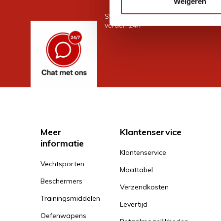
Weigeren
Stel je vraag in de chat, en we help
verder. 24/7
Meer
Klantenservice
informatie
Klantenservice
Vechtsporten
Maattabel
Beschermers
Verzendkosten
Trainingsmiddelen
Levertijd
Oefenwapens