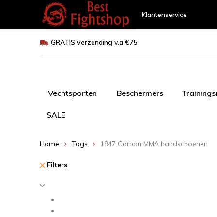
Klantenservice
GRATIS verzending v.a €75
Vechtsporten
Beschermers
Training
SALE
Home
Tags
1947 Carbon MMA handschoenen
Filters