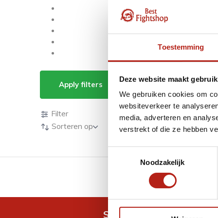
Toestemming
Producten getagd 
Deze website maakt gebruik
Apply filters
We gebruiken cookies om cont
Producten
websiteverkeer te analyseren
Filter
media, adverteren en analys
Sorteren op
verstrekt of die ze hebben v
Toestemmingsselectie
Noodzakelijk
GRATIS verzending v.a 
Snel antwoord op je vra