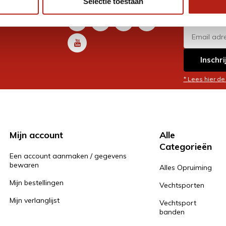
Selectie toestaan
promoti
en je graag
Inschri
* Lees hier de
Mijn account
Alle
Categorieën
Een account aanmaken / gegevens
bewaren
Alles Opruiming
Mijn bestellingen
Vechtsporten
Mijn verlanglijst
Vechtsport
banden