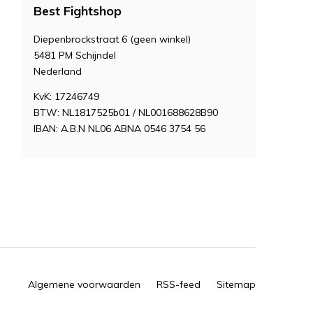
Best Fightshop
Diepenbrockstraat 6 (geen winkel)
5481 PM Schijndel
Nederland
KvK: 17246749
BTW: NL1817525b01 / NL001688628B90
IBAN: A.B.N NL06 ABNA 0546 3754 56
Algemene voorwaarden
RSS-feed
Sitemap