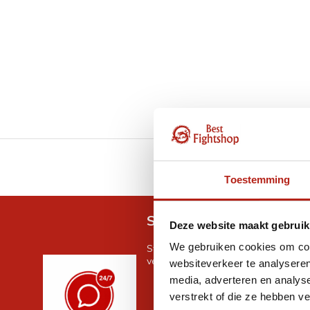
GRATIS verzending v.a 
Toestemming
Snel antwoord op je vra
Deze website maakt gebruik
We gebruiken cookies om cont
Stel je vraag in de chat, en we help
verder. 24/7
websiteverkeer te analyseren
media, adverteren en analys
verstrekt of die ze hebben v