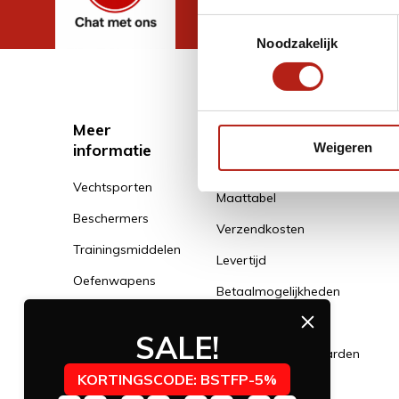
Toestemmingsselectie
Noodzakelijk
Meer
Klantenservice
informatie
Weigeren
Klantenservice
Vechtsporten
Maattabel
Beschermers
Verzendkosten
Trainingsmiddelen
Levertijd
Oefenwapens
Betaalmogelijkheden
Kleding
Klachtenservice
SALE!
Schoenen
Algemene voorwaarden
Banden
KORTINGSCODE: BSTFP-5%
Privacy Policy