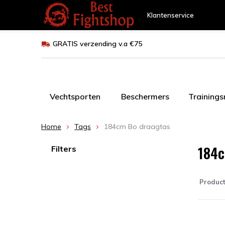
Klantenservice
GRATIS verzending v.a €75
Vechtsporten
Beschermers
Training
Home
Tags
184cm Bo draagtas
184c
Filters
Produc