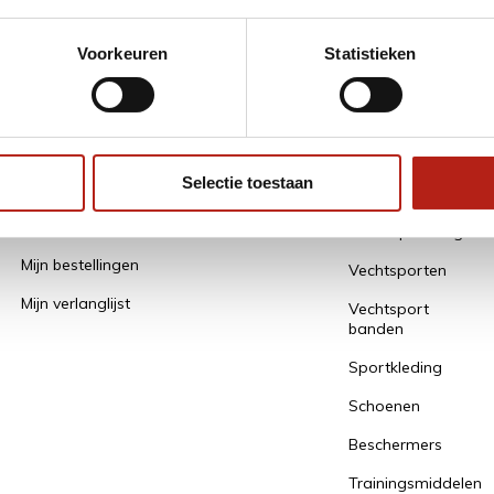
* Lees hier de
Voorkeuren
Statistieken
Mijn account
Alle
Categorieën
Selectie toestaan
Een account aanmaken / gegevens
bewaren
Alles Opruiming
Mijn bestellingen
Vechtsporten
Mijn verlanglijst
Vechtsport
banden
Sportkleding
Schoenen
Beschermers
Trainingsmiddelen