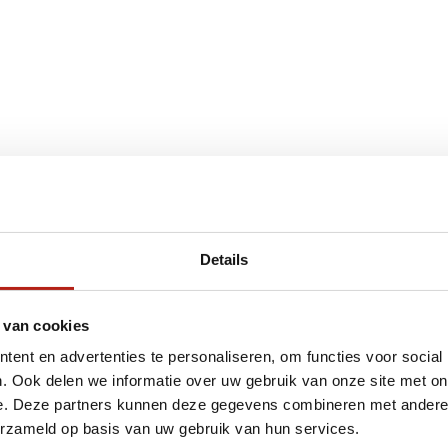
€75
Eenvoudig ruilen of retour
Details
ag?
Volg ons
Ontvang 
 van cookies
promoti
ent en advertenties te personaliseren, om functies voor social
en je graag
. Ook delen we informatie over uw gebruik van onze site met on
e. Deze partners kunnen deze gegevens combineren met andere i
erzameld op basis van uw gebruik van hun services.
Inschri