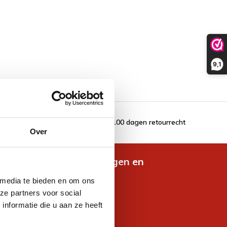
9,1
100 dagen retourrecht
Over
de nieuwste aanbiedingen en
es
 media te bieden en om ons
ze partners voor social
nformatie die u aan ze heeft
jven voor korting