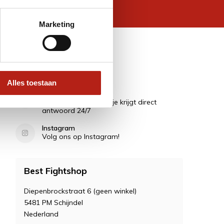
 wettelijke beperkingen
Marketing
Contact
Alles toestaan
Vragen?
Stel ze in de Chat en je krijgt direct
antwoord 24/7
Instagram
Volg ons op Instagram!
Best Fightshop
Diepenbrockstraat 6 (geen winkel)
5481 PM Schijndel
Nederland