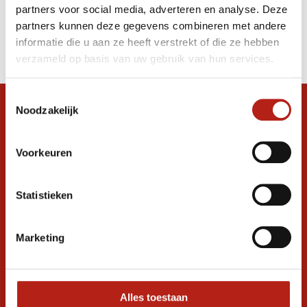
partners voor social media, adverteren en analyse. Deze
Producten
partners kunnen deze gegevens combineren met andere
informatie die u aan ze heeft verstrekt of die ze hebben
Filter
verzameld op basis van uw gebruik van hun services.
Sorteren op
Toestemmingsselectie
Noodzakelijk
Snel antwoord op je vraag?
Stel je vraag in de chat, en we helpen je
graag verder. 24/7
Voorkeuren
Volg ons
Statistieken
Marketing
Ontvang de nieuwste aanbiedingen en
promoties
Inschrijven voor
korting
Alles toestaan