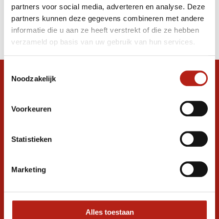
partners voor social media, adverteren en analyse. Deze
Producten
partners kunnen deze gegevens combineren met andere
informatie die u aan ze heeft verstrekt of die ze hebben
Filter
verzameld op basis van uw gebruik van hun services.
Sorteren op
Toestemmingsselectie
Noodzakelijk
Snel antwoord op je vraag?
Stel je vraag in de chat, en we helpen je
graag verder. 24/7
Voorkeuren
Volg ons
Statistieken
Marketing
Ontvang de nieuwste aanbiedingen en
promoties
Inschrijven voor
korting
Alles toestaan