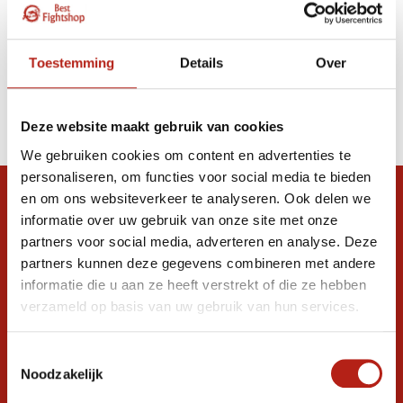
Toestemming
Details
Over
Deze website maakt gebruik van cookies
We gebruiken cookies om content en advertenties te
personaliseren, om functies voor social media te bieden
en om ons websiteverkeer te analyseren. Ook delen we
Snel antwoord op je vraag?
informatie over uw gebruik van onze site met onze
Stel je vraag in de chat, en we helpen je
partners voor social media, adverteren en analyse. Deze
graag verder. 24/7
partners kunnen deze gegevens combineren met andere
informatie die u aan ze heeft verstrekt of die ze hebben
Volg ons
verzameld op basis van uw gebruik van hun services.
Toestemmingsselectie
Ontvang de nieuwste aanbiedingen en
Noodzakelijk
promoties