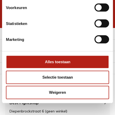
Inschrijven voor
Voorkeuren
korting
* Lees hier de wettelijke beperkingen
Statistieken
Meer informatie
Marketing
Klantenservice
Mijn account
Alles toestaan
Alle Categorieën
Selectie toestaan
Contact
Weigeren
Best Fightshop
Diepenbrockstraat 6 (geen winkel)