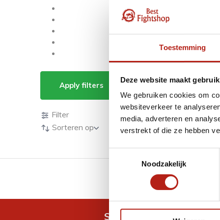
Toestemming
Producten getagd m
Deze website maakt gebruik
Apply filters
We gebruiken cookies om cont
Producten
websiteverkeer te analyseren
Filter
media, adverteren en analys
Sorteren op
verstrekt of die ze hebben v
Toestemmingsselectie
Noodzakelijk
GRATIS verzending v.a 
Snel antwoord op je vra