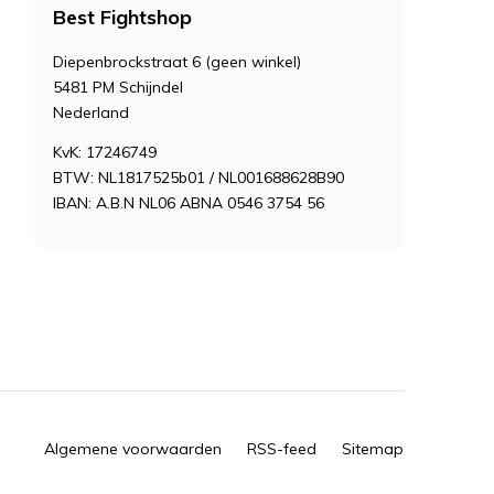
Best Fightshop
Diepenbrockstraat 6 (geen winkel)
5481 PM Schijndel
Nederland
KvK: 17246749
BTW: NL1817525b01 / NL001688628B90
IBAN: A.B.N NL06 ABNA 0546 3754 56
Algemene voorwaarden
RSS-feed
Sitemap