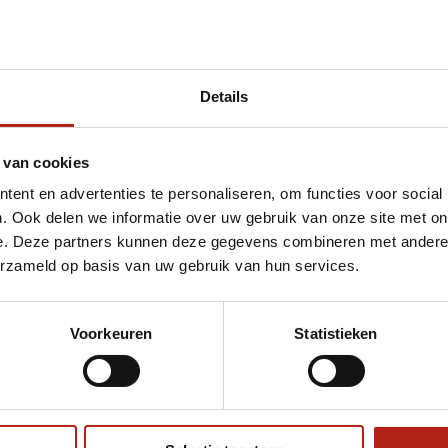
Details
et 14 oz
 van cookies
ent en advertenties te personaliseren, om functies voor social
. Ook delen we informatie over uw gebruik van onze site met on
e. Deze partners kunnen deze gegevens combineren met andere i
erzameld op basis van uw gebruik van hun services.
Voorkeuren
Statistieken
€75
Eenvoudig ruilen of retour
ag?
Volg ons
Ontvang 