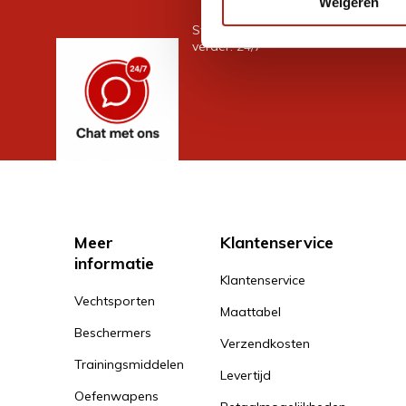
Weigeren
Stel je vraag in de chat, en we help
verder. 24/7
Meer
Klantenservice
informatie
Klantenservice
Vechtsporten
Maattabel
Beschermers
Verzendkosten
Trainingsmiddelen
Levertijd
Oefenwapens