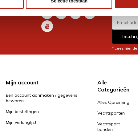
Selectie toestaan
promoti
en je graag
Inschri
* Lees hier de
Mijn account
Alle
Categorieën
Een account aanmaken / gegevens
bewaren
Alles Opruiming
Mijn bestellingen
Vechtsporten
Mijn verlanglijst
Vechtsport
banden