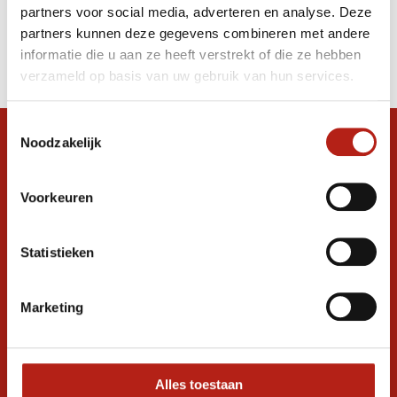
partners voor social media, adverteren en analyse. Deze
Producten
partners kunnen deze gegevens combineren met andere
informatie die u aan ze heeft verstrekt of die ze hebben
Filter
verzameld op basis van uw gebruik van hun services.
Sorteren op
Toestemmingsselectie
Noodzakelijk
Snel antwoord op je vraag?
Stel je vraag in de chat, en we helpen je
graag verder. 24/7
Voorkeuren
Volg ons
Statistieken
Marketing
Ontvang de nieuwste aanbiedingen en
promoties
Inschrijven voor
korting
Alles toestaan