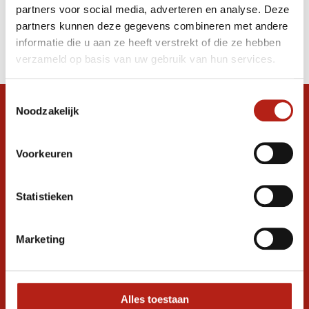
partners voor social media, adverteren en analyse. Deze
Producten
partners kunnen deze gegevens combineren met andere
informatie die u aan ze heeft verstrekt of die ze hebben
Filter
verzameld op basis van uw gebruik van hun services.
Sorteren op
Toestemmingsselectie
Noodzakelijk
Snel antwoord op je vraag?
Stel je vraag in de chat, en we helpen je
graag verder. 24/7
Voorkeuren
Volg ons
Statistieken
Marketing
Ontvang de nieuwste aanbiedingen en
promoties
Inschrijven voor
korting
Alles toestaan