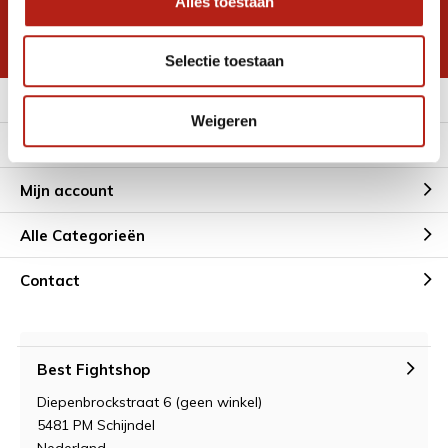
Alles toestaan
korting
* Lees hier de wettelijke beperkingen
Selectie toestaan
Meer informatie
Weigeren
Klantenservice
Mijn account
Alle Categorieën
Contact
Best Fightshop
Diepenbrockstraat 6 (geen winkel)
5481 PM Schijndel