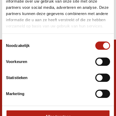
informatie over uw gebruik van onze site met onze
breekplanken 30 x 30 cm
partners voor social media, adverteren en analyse. Deze
partners kunnen deze gegevens combineren met andere
Producten
informatie die u aan ze heeft verstrekt of die ze hebben
Filter
verzameld op basis van uw gebruik van hun services.
Sorteren op
Toestemmingsselectie
Noodzakelijk
Snel antwoord op je vraag?
Stel je vraag in de chat, en we helpen je
Voorkeuren
graag verder. 24/7
Volg ons
Statistieken
Marketing
Ontvang de nieuwste aanbiedingen en
promoties
Inschrijven voor