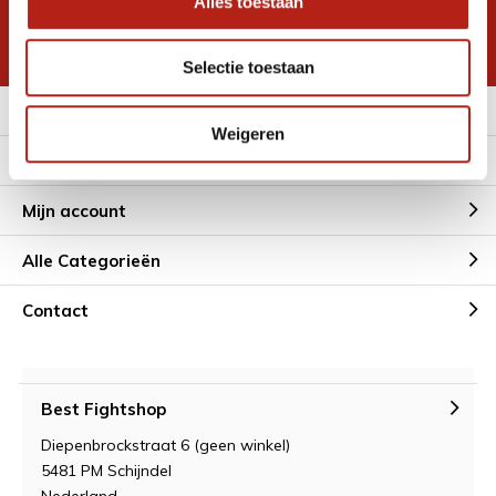
Alles toestaan
korting
* Lees hier de wettelijke beperkingen
Selectie toestaan
Meer informatie
Weigeren
Klantenservice
Mijn account
Alle Categorieën
Contact
Best Fightshop
Diepenbrockstraat 6 (geen winkel)
5481 PM Schijndel