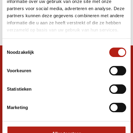
informatie over uw gebruik van onze site met onze
rijstmotief Rood Blauw
partners voor social media, adverteren en analyse. Deze
partners kunnen deze gegevens combineren met andere
Producten
informatie die u aan ze heeft verstrekt of die ze hebben
Filter
verzameld op basis van uw gebruik van hun services.
Sorteren op
Toestemmingsselectie
Noodzakelijk
Snel antwoord op je vraag?
Stel je vraag in de chat, en we helpen je
Voorkeuren
graag verder. 24/7
Volg ons
Statistieken
Marketing
Ontvang de nieuwste aanbiedingen en
promoties
Inschrijven voor