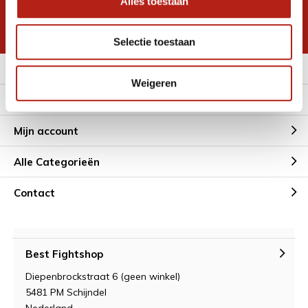
Alles toestaan
korting
* Lees hier de wettelijke beperkingen
Selectie toestaan
Meer informatie
Weigeren
Klantenservice
Mijn account
Alle Categorieën
Contact
Best Fightshop
Diepenbrockstraat 6 (geen winkel)
5481 PM Schijndel