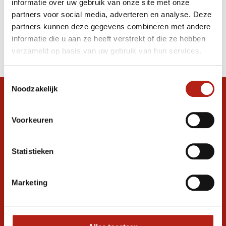
informatie over uw gebruik van onze site met onze
breekplanken 30 x 30 cm
partners voor social media, adverteren en analyse. Deze
partners kunnen deze gegevens combineren met andere
Producten
informatie die u aan ze heeft verstrekt of die ze hebben
Filter
verzameld op basis van uw gebruik van hun services.
Sorteren op
Toestemmingsselectie
Noodzakelijk
Snel antwoord op je vraag?
Stel je vraag in de chat, en we helpen je
Voorkeuren
graag verder. 24/7
Volg ons
Statistieken
Marketing
Ontvang de nieuwste aanbiedingen en
promoties
Inschrijven voor