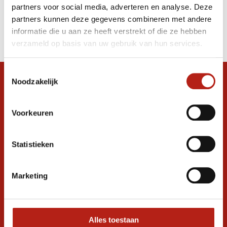
partners voor social media, adverteren en analyse. Deze
Producten
partners kunnen deze gegevens combineren met andere
informatie die u aan ze heeft verstrekt of die ze hebben
Filter
verzameld op basis van uw gebruik van hun services.
Sorteren op
Toestemmingsselectie
Noodzakelijk
Snel antwoord op je vraag?
Stel je vraag in de chat, en we helpen je
graag verder. 24/7
Voorkeuren
Volg ons
Statistieken
Marketing
Ontvang de nieuwste aanbiedingen en
promoties
Inschrijven voor
korting
Alles toestaan