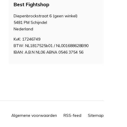
Best Fightshop
Diepenbrockstraat 6 (geen winkel)
5481 PM Schijndel
Nederland
KvK: 17246749
BTW: NL1817525b01 / NL001688628B90
IBAN: A.B.N NL06 ABNA 0546 3754 56
Algemene voorwaarden
RSS-feed
Sitemap