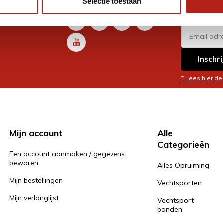
Selectie toestaan
promoti
en je graag
Inschri
* Lees hier de
Mijn account
Alle
Categorieën
Een account aanmaken / gegevens
bewaren
Alles Opruiming
Mijn bestellingen
Vechtsporten
Mijn verlanglijst
Vechtsport
banden