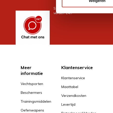
Weigeren
Stel je vraag in de chat, en we help
verder. 24/7
Meer
Klantenservice
informatie
Klantenservice
Vechtsporten
Maattabel
Beschermers
Verzendkosten
Trainingsmiddelen
Levertijd
Oefenwapens