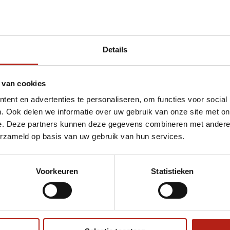
Details
et 1 stuk
 van cookies
ent en advertenties te personaliseren, om functies voor social
. Ook delen we informatie over uw gebruik van onze site met on
e. Deze partners kunnen deze gegevens combineren met andere i
erzameld op basis van uw gebruik van hun services.
Voorkeuren
Statistieken
€75
Eenvoudig ruilen of retour
ag?
Volg ons
Ontvang 