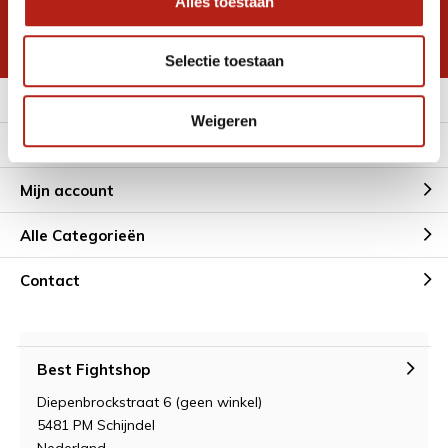
Alles toestaan
korting
* Lees hier de wettelijke beperkingen
Selectie toestaan
Meer informatie
Weigeren
Klantenservice
Mijn account
Alle Categorieën
Contact
Best Fightshop
Diepenbrockstraat 6 (geen winkel)
5481 PM Schijndel