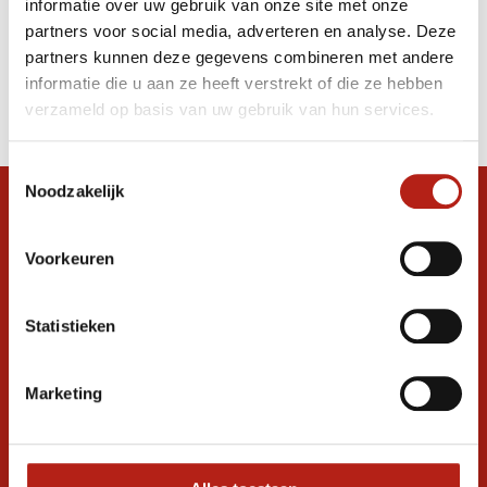
informatie over uw gebruik van onze site met onze
Bokshandschoenen kind 2OZ Rood
partners voor social media, adverteren en analyse. Deze
partners kunnen deze gegevens combineren met andere
Producten
informatie die u aan ze heeft verstrekt of die ze hebben
Filter
verzameld op basis van uw gebruik van hun services.
Sorteren op
Toestemmingsselectie
Noodzakelijk
Snel antwoord op je vraag?
Stel je vraag in de chat, en we helpen je
Voorkeuren
graag verder. 24/7
Volg ons
Statistieken
Marketing
Ontvang de nieuwste aanbiedingen en
promoties
Inschrijven voor