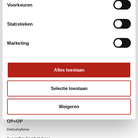
Voorkeuren
Recent bekeken
Statistieken
SALE
-29%
Marketing
Alles toestaan
Selectie toestaan
Weigeren
Super Pro Combat Gear
Scheenbeschermer,
Roze,Zwart -Maat M -
OP=OP
Deliverytime