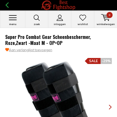
0
menu
zoek
inloggen
wishlist
winkelwagen
Super Pro Combat Gear Scheenbeschermer,
Roze,Zwart -Maat M - OP=OP
Aan verlanglijst toevoegen
SALE
-29%