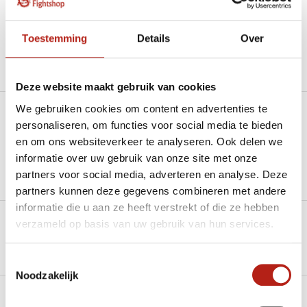
Beschikbaar in de volgende varianten:
Toestemming
Details
Over
Productomschrijving
Deze website maakt gebruik van cookies
We gebruiken cookies om content en advertenties te
Heb je een vraag over dit product?
personaliseren, om functies voor social media te bieden
en om ons websiteverkeer te analyseren. Ook delen we
Stel je vraag in de Chat voor een snel antwoord 24/7
informatie over uw gebruik van onze site met onze
partners voor social media, adverteren en analyse. Deze
Groot aantal nodig?
partners kunnen deze gegevens combineren met andere
Stel je vraag
informatie die u aan ze heeft verstrekt of die ze hebben
verzameld op basis van uw gebruik van hun services.
Klik hier om een offerte aan te vragen
Reviews
Toestemmingsselectie
Noodzakelijk
Levering en retour