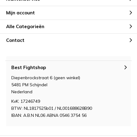
Mijn account
Alle Categorieën
Contact
Best Fightshop
Diepenbrockstraat 6 (geen winkel)
5481 PM Schijndel
Nederland
KvK: 17246749
BTW: NL1817525b01 / NL001688628B90
IBAN: A.B.N NL06 ABNA 0546 3754 56