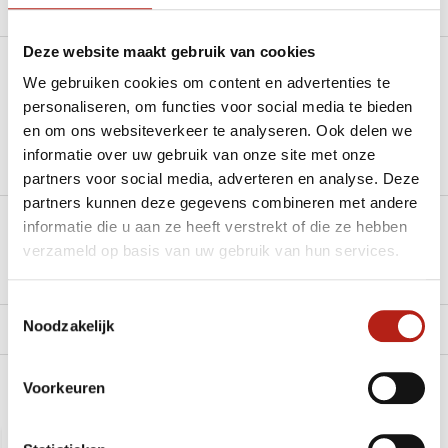
Productomschrijving
Deze website maakt gebruik van cookies
Heb je een vraag over dit product?
We gebruiken cookies om content en advertenties te
personaliseren, om functies voor social media te bieden
Stel je vraag in de Chat voor een snel antwoord 24/7
en om ons websiteverkeer te analyseren. Ook delen we
informatie over uw gebruik van onze site met onze
Groot aantal nodig?
partners voor social media, adverteren en analyse. Deze
Stel je vraag
partners kunnen deze gegevens combineren met andere
informatie die u aan ze heeft verstrekt of die ze hebben
Klik hier om een offerte aan te vragen
verzameld op basis van uw gebruik van hun services.
Reviews
Toestemmingsselectie
Noodzakelijk
Levering en retour
Voorkeuren
Recent bekeken