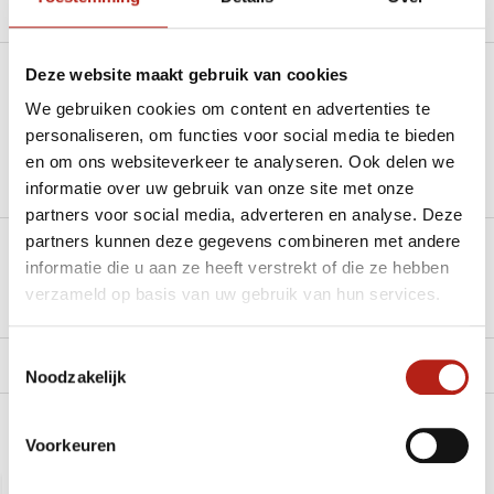
Productomschrijving
Deze website maakt gebruik van cookies
Heb je een vraag over dit product?
We gebruiken cookies om content en advertenties te
Stel je vraag in de Chat voor een snel antwoord 24/7
personaliseren, om functies voor social media te bieden
en om ons websiteverkeer te analyseren. Ook delen we
Groot aantal nodig?
informatie over uw gebruik van onze site met onze
Stel je vraag
partners voor social media, adverteren en analyse. Deze
partners kunnen deze gegevens combineren met andere
Klik hier om een offerte aan te vragen
informatie die u aan ze heeft verstrekt of die ze hebben
verzameld op basis van uw gebruik van hun services.
Reviews
Toestemmingsselectie
Levering en retour
Noodzakelijk
Voorkeuren
Recent bekeken