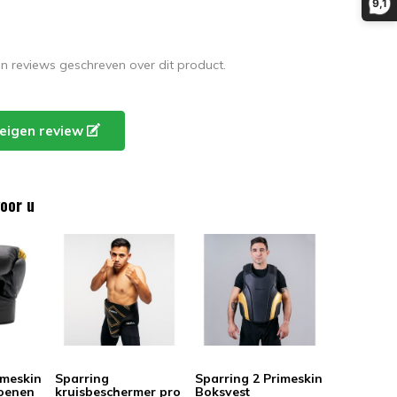
9,1
en reviews geschreven over dit product.
e eigen review
oor u
imeskin
Sparring
Sparring 2 Primeskin
oenen
kruisbeschermer pro
Boksvest