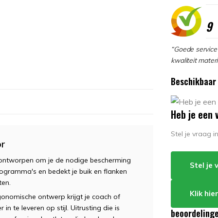
9
“Goede service 
kwaliteit materi
Beschikbaar 
Heb je een 
Stel je vraag 
or
is ontworpen om je de nodige bescherming
Stel je
rogramma's en bedekt je buik en flanken
ten.
Klik hi
gonomische ontwerp krijgt je coach of
 te leveren op stijl. Uitrusting die is
beoordeling