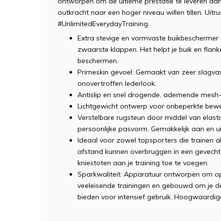
ontworpen om de ultieme prestatie te leveren aan
outkracht naar een hoger niveau willen tillen. Uit
#UnlimitedEverydayTraining.
Extra stevige en vormvaste buikbeschermer 
zwaarste klappen. Het helpt je buik en flanken
beschermen.
Primeskin gevoel: Gemaakt van zeer slagva
onovertroffen lederlook.
Antislip en snel drogende, ademende mesh-
Lichtgewicht ontwerp voor onbeperkte beweg
Verstelbare rugsteun door middel van elasti
persoonlijke pasvorm. Gemakkelijk aan en uit
Ideaal voor zowel topsporters die trainen al
afstand kunnen overbruggen in een gevecht.
kniestoten aan je training toe te voegen.
Sparkwaliteit: Apparatuur ontworpen om op
veeleisende trainingen en gebouwd om je 
bieden voor intensief gebruik. Hoogwaardi