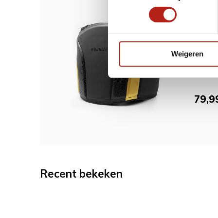
Dit w
Sparr
Prote
Weigeren
79,9
Recent bekeken