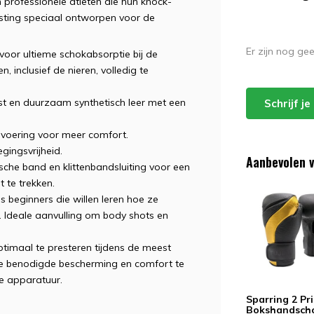
 professionele atleten die hun knock-
rusting speciaal ontworpen voor de
Er zijn nog ge
voor ultieme schokabsorptie bij de
, inclusief de nieren, volledig te
st en duurzaam synthetisch leer met een
Schrijf j
voering voor meer comfort.
ingsvrijheid.
Aanbevolen v
sche band en klittenbandsluiting voor een
 te trekken.
s beginners die willen leren hoe ze
 Ideale aanvulling om body shots en
timaal te presteren tijdens de meest
de benodigde bescherming en comfort te
ge apparatuur.
Sparring 2 Pr
Bokshandsch