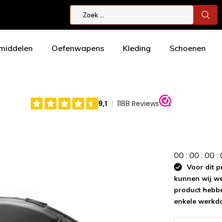
smiddelen
Oefenwapens
Kleding
Schoenen
0
0
:
0
0
:
0
0
:
Voor dit p
kunnen wij wee
product hebbe
enkele werkd