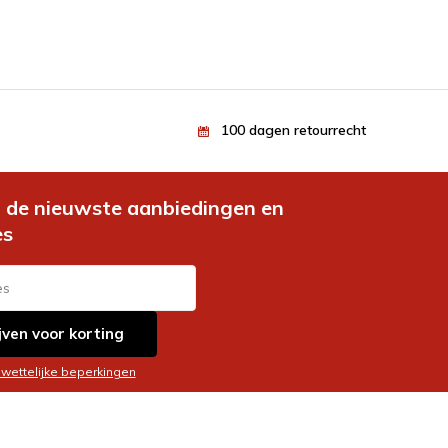
100 dagen retourrecht
de nieuwste aanbiedingen en
es
jven voor korting
 wettelijke beperkingen