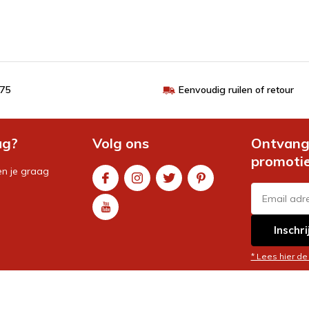
€75
Eenvoudig ruilen of retour
ag?
Volg ons
Ontvang 
promoti
en je graag
Inschri
* Lees hier de