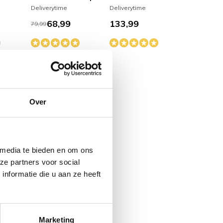
Deliverytime
Deliverytime
68,99
133,99
79,99
Over
 media te bieden en om ons
imeskin
Sparring 2 Primeskin
scheen beschermers
ze partners voor social
Deliverytime
nformatie die u aan ze heeft
61,99
Marketing