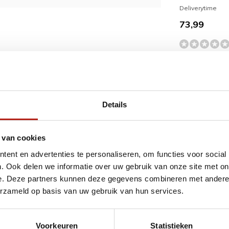
Deliverytime
73,99
ngen kunnen soms voorkomen bij
hankelijk van hun, en proberen z.s.m te
Details
 van cookies
ent en advertenties te personaliseren, om functies voor social
Sparring 2 Pr
 Primeskin Belly Protector
(1)
MMA Gloves
. Ook delen we informatie over uw gebruik van onze site met on
Deliverytime
e. Deze partners kunnen deze gegevens combineren met andere i
43,99
erzameld op basis van uw gebruik van hun services.
Voorkeuren
Statistieken