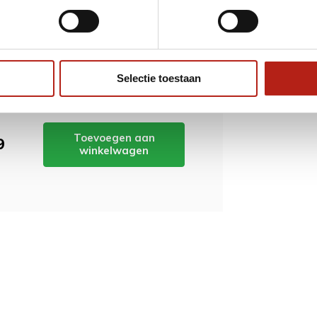
ordt 'm!
ing 2 Primeskin Belly
ctor
Selectie toestaan
(0)
Toevoegen aan
9
winkelwagen