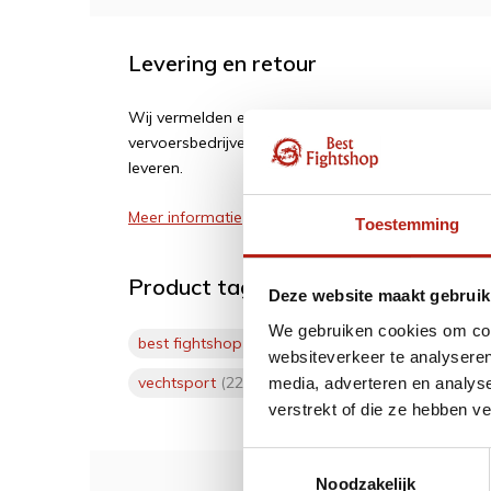
Levering en retour
Wij vermelden een geschatte levertijd. Vertragi
vervoersbedrijven of leveranciers. Wij zijn soms af
leveren.
Meer informatie
Toestemming
Product tags
Deze website maakt gebruik
We gebruiken cookies om cont
best fightshop
(225)
budo
(223)
Sparring 2
websiteverkeer te analyseren
vechtsport
(228)
media, adverteren en analys
verstrekt of die ze hebben v
Toestemmingsselectie
Noodzakelijk