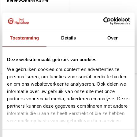
oefenzwaard 60 cm
Beukenhouten Shoto -
Rood eiken Shoto - 55 cm is
oefenzwaard 60 cm is ideaal
ideaal voor vechtsporttraining
voor vechtsporttraining en
en biedt comfort, kwaliteit en
biedt comfort, kwaliteit en
betrouwbaarheid.
betrouwbaarheid.
Toestemming
Details
Over
Deliverytime
Deliverytime
23,99
37,99
Deze website maakt gebruik van cookies
21,99
28,99
We gebruiken cookies om content en advertenties te
personaliseren, om functies voor social media te bieden
SALE
SALE
-38%
-38%
SALE
SALE
-13%
-13%
en om ons websiteverkeer te analyseren. Ook delen we
informatie over uw gebruik van onze site met onze
partners voor social media, adverteren en analyse. Deze
partners kunnen deze gegevens combineren met andere
informatie die u aan ze heeft verstrekt of die ze hebben
verzameld op basis van uw gebruik van hun services.