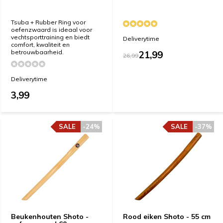
Tsuba + Rubber Ring voor
oefenzwaard is ideaal voor
vechtsporttraining en biedt
Deliverytime
comfort, kwaliteit en
betrouwbaarheid.
21,99
26,99
Deliverytime
3,99
SALE
SALE
-24%
-24%
SALE
SALE
-37%
-37%
Beukenhouten Shoto -
Rood eiken Shoto - 55 cm