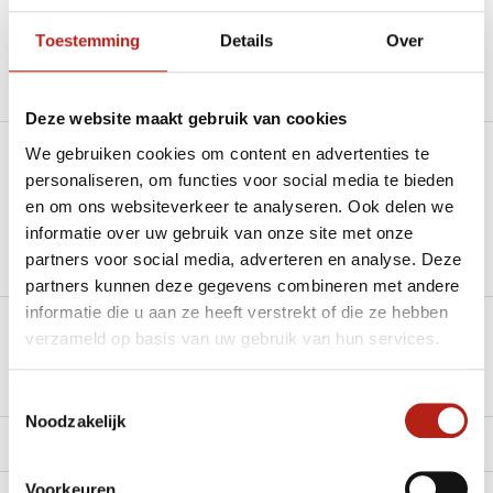
Beschikbaar in de volgende varianten:
Toestemming
Details
Over
Productomschrijving
Deze website maakt gebruik van cookies
We gebruiken cookies om content en advertenties te
Heb je een vraag over dit product?
personaliseren, om functies voor social media te bieden
en om ons websiteverkeer te analyseren. Ook delen we
Stel je vraag in de Chat voor een snel antwoord 24/7
informatie over uw gebruik van onze site met onze
Groot aantal nodig?
partners voor social media, adverteren en analyse. Deze
Stel je vraag
partners kunnen deze gegevens combineren met andere
informatie die u aan ze heeft verstrekt of die ze hebben
verzameld op basis van uw gebruik van hun services.
Klik hier om een offerte aan te vragen
Reviews
Toestemmingsselectie
Noodzakelijk
Levering en retour
Voorkeuren