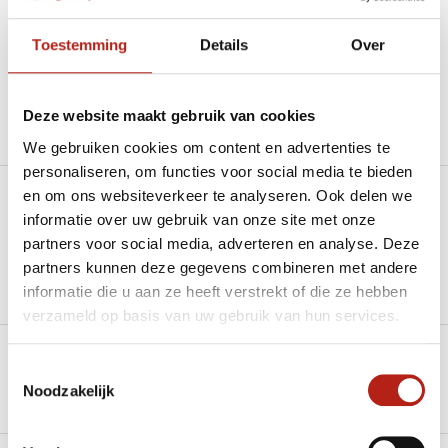
“Goede service , zeer correcte afhandeling en kwaliteit
materiaal.”
Toestemming
Details
Over
Beschikbaar in de volgende varianten:
Deze website maakt gebruik van cookies
Productomschrijving
We gebruiken cookies om content en advertenties te
personaliseren, om functies voor social media te bieden
en om ons websiteverkeer te analyseren. Ook delen we
Heb je een vraag over dit product?
informatie over uw gebruik van onze site met onze
partners voor social media, adverteren en analyse. Deze
Stel je vraag in de Chat voor een snel antwoord 24/7
partners kunnen deze gegevens combineren met andere
Groot aantal nodig?
informatie die u aan ze heeft verstrekt of die ze hebben
Stel je vraag
verzameld op basis van uw gebruik van hun services.
Klik hier om een offerte aan te vragen
Toestemmingsselectie
Noodzakelijk
Reviews