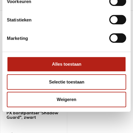
Voorkeuren
Levering en retour
Statistieken
Recent bekeken
Marketing
Alles toestaan
Selectie toestaan
Weigeren
PX borstpantser"Shadow
Guard", zwart