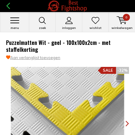
0
menu
zoek
inloggen
wishlist
winkelwagen
Puzzelmatten Wit - geel - 100x100x2cm - met
staffelkorting
Aan verlanglijst toevoegen
SALE
-32%