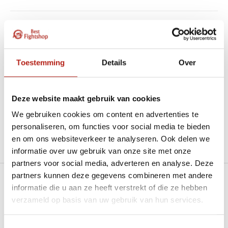
1151 beoordelingen
9
Toestemming
Details
Over
“Goede service , zeer correcte afhandeling en kwaliteit
materiaal.”
Deze website maakt gebruik van cookies
Beschikbaar in de volgende varianten:
We gebruiken cookies om content en advertenties te
personaliseren, om functies voor social media te bieden
en om ons websiteverkeer te analyseren. Ook delen we
Productomschrijving
informatie over uw gebruik van onze site met onze
partners voor social media, adverteren en analyse. Deze
partners kunnen deze gegevens combineren met andere
Heb je een vraag over dit product?
informatie die u aan ze heeft verstrekt of die ze hebben
verzameld op basis van uw gebruik van hun services.
Stel je vraag in de Chat voor een snel antwoord 24/7
Toestemmingsselectie