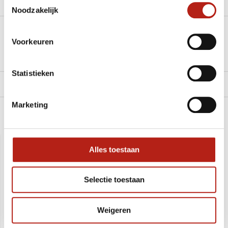
Groot aantal nodig?
Stel je vraag
Noodzakelijk
Klik hier om een offerte aan te vragen
Voorkeuren
Reviews
Statistieken
Levering en retour
Marketing
Recent bekeken
SALE
-32%
Alles toestaan
Selectie toestaan
Weigeren