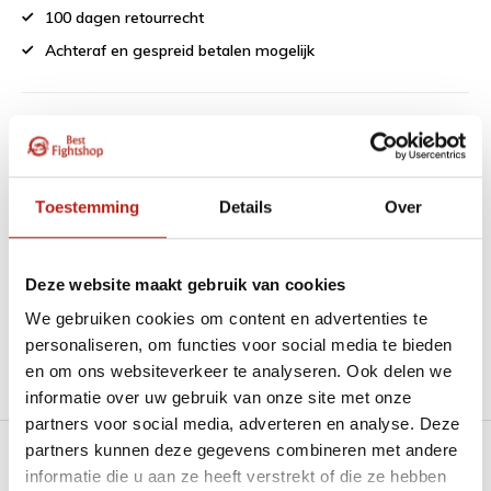
100 dagen retourrecht
Achteraf en gespreid betalen mogelijk
1151 beoordelingen
9
Toestemming
Details
Over
“Goede service , zeer correcte afhandeling en kwaliteit
materiaal.”
Deze website maakt gebruik van cookies
Beschikbaar in de volgende varianten:
We gebruiken cookies om content en advertenties te
personaliseren, om functies voor social media te bieden
en om ons websiteverkeer te analyseren. Ook delen we
Productomschrijving
informatie over uw gebruik van onze site met onze
partners voor social media, adverteren en analyse. Deze
partners kunnen deze gegevens combineren met andere
Heb je een vraag over dit product?
informatie die u aan ze heeft verstrekt of die ze hebben