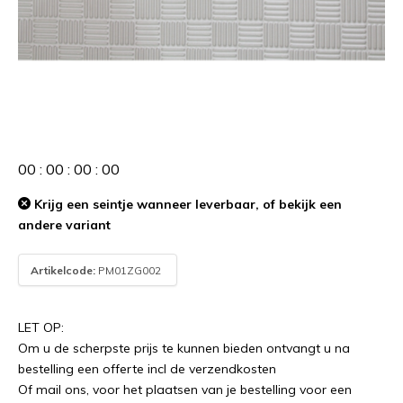
0
0
:
0
0
:
0
0
:
0
0
Krijg een seintje wanneer leverbaar, of bekijk een
andere variant
Artikelcode:
PM01ZG002
LET OP:
Om u de scherpste prijs te kunnen bieden ontvangt u na
bestelling een offerte incl de verzendkosten
Of mail ons, voor het plaatsen van je bestelling voor een