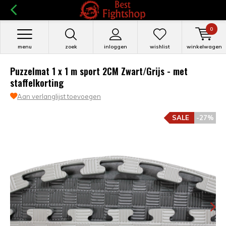
0
menu
zoek
inloggen
wishlist
winkelwagen
Puzzelmat 1 x 1 m sport 2CM Zwart/Grijs - met
staffelkorting
Aan verlanglijst toevoegen
SALE
-27%