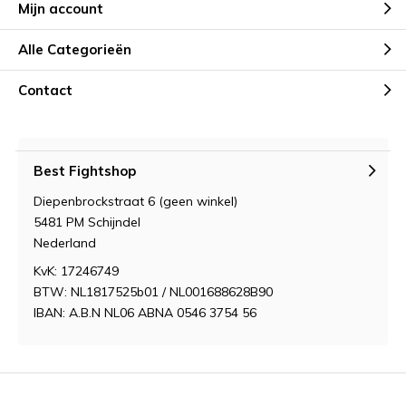
Mijn account
Alle Categorieën
Contact
Best Fightshop
Diepenbrockstraat 6 (geen winkel)
5481 PM Schijndel
Nederland
KvK: 17246749
BTW: NL1817525b01 / NL001688628B90
IBAN: A.B.N NL06 ABNA 0546 3754 56