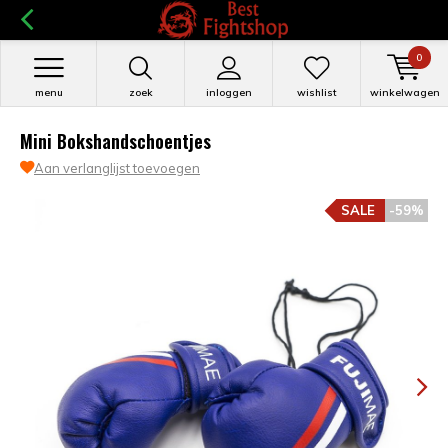
0
menu
zoek
inloggen
wishlist
winkelwagen
Mini Bokshandschoentjes
Aan verlanglijst toevoegen
SALE
-59%