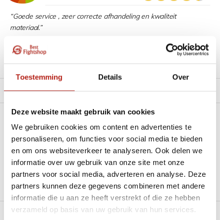
“Goede service , zeer correcte afhandeling en kwaliteit
materiaal.”
Productomschrijving
Toestemming
Details
Over
Product tags
Deze website maakt gebruik van cookies
Heb je een vraag over dit product?
We gebruiken cookies om content en advertenties te
personaliseren, om functies voor social media te bieden
Stel je vraag in de Chat voor een snel antwoord 24/7
en om ons websiteverkeer te analyseren. Ook delen we
informatie over uw gebruik van onze site met onze
Stel je vraag
partners voor social media, adverteren en analyse. Deze
partners kunnen deze gegevens combineren met andere
informatie die u aan ze heeft verstrekt of die ze hebben
verzameld op basis van uw gebruik van hun services.
Reviews