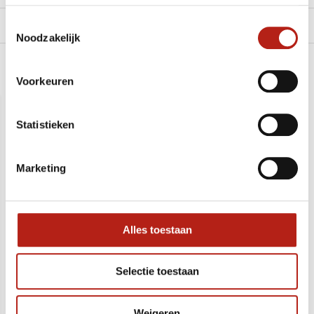
Toestemmingsselectie
Levering en retour
Noodzakelijk
Recent bekeken
Voorkeuren
SALE
-59%
Statistieken
Marketing
Alles toestaan
Selectie toestaan
Mini Bokshandschoentjes
Weigeren