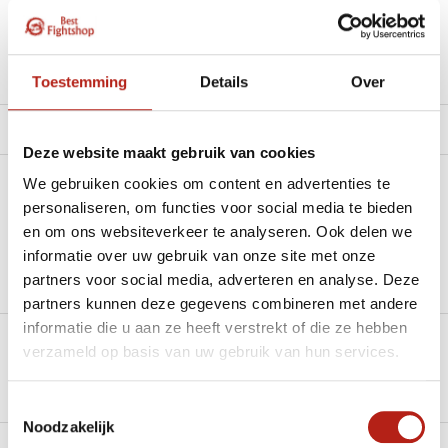
Beschikbaar in de volgende varianten:
Productomschrijving
Toestemming
Details
Over
Product tags
Deze website maakt gebruik van cookies
We gebruiken cookies om content en advertenties te
Heb je een vraag over dit product?
personaliseren, om functies voor social media te bieden
en om ons websiteverkeer te analyseren. Ook delen we
Stel je vraag in de Chat voor een snel antwoord 24/7
informatie over uw gebruik van onze site met onze
Groot aantal nodig?
partners voor social media, adverteren en analyse. Deze
Stel je vraag
partners kunnen deze gegevens combineren met andere
informatie die u aan ze heeft verstrekt of die ze hebben
verzameld op basis van uw gebruik van hun services.
Klik hier om een offerte aan te vragen
Reviews
Toestemmingsselectie
Noodzakelijk
Levering en retour