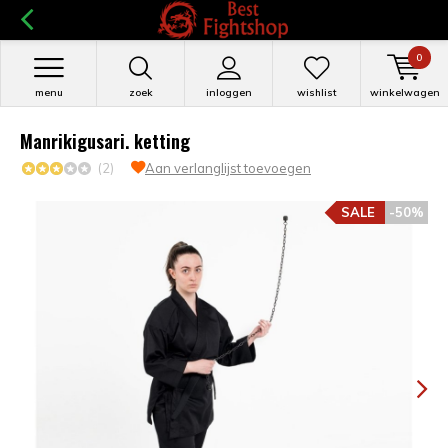
0
menu
zoek
inloggen
wishlist
winkelwagen
Manrikigusari. ketting
(2)
Aan verlanglijst toevoegen
SALE
-50%