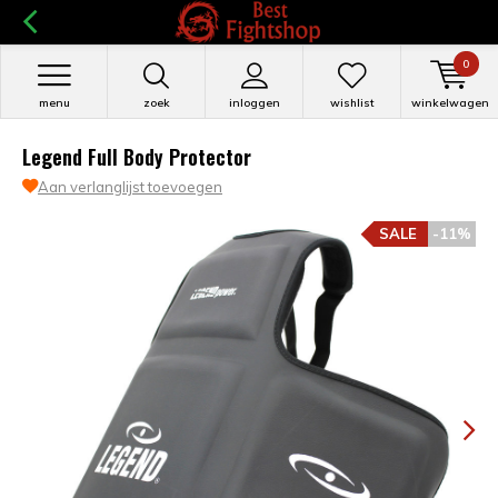
0
menu
zoek
inloggen
wishlist
winkelwagen
Legend Full Body Protector
Aan verlanglijst toevoegen
SALE
-11%