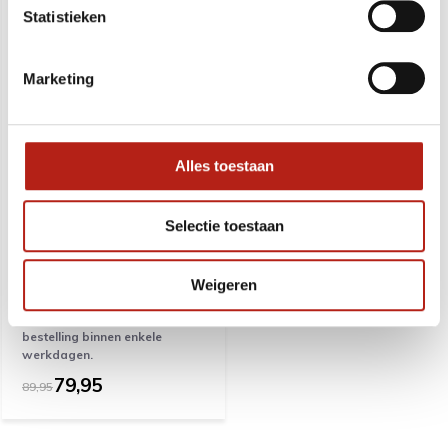
Statistieken
Marketing
Legend Full Body
Alles toestaan
Protector
Selectie toestaan
Voor dit product geldt een
langere levertijd. Vanaf 6
augustus kunnen wij weer bij
onze leverancier bestellen.
Weigeren
Zodra wij het product hebben
ontvangen, verzenden wij uw
bestelling binnen enkele
werkdagen.
79,95
89,95