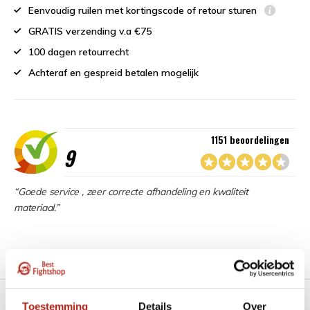
Eenvoudig ruilen met kortingscode of retour sturen
GRATIS verzending v.a €75
100 dagen retourrecht
Achteraf en gespreid betalen mogelijk
1151 beoordelingen
9
“Goede service , zeer correcte afhandeling en kwaliteit
materiaal.”
Productomschrijving
Heb je een vraag over dit product?
Toestemming
Details
Over