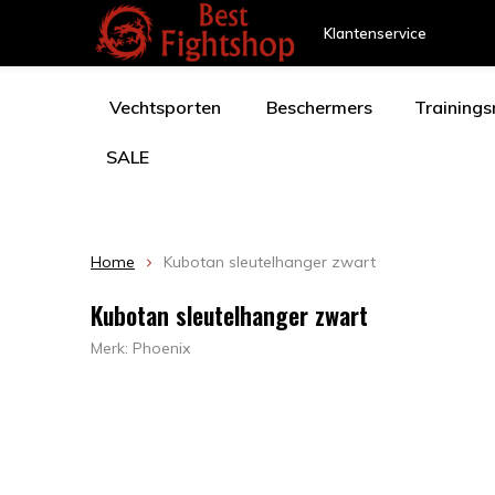
Klantenservice
Vechtsporten
Beschermers
Training
SALE
Home
Kubotan sleutelhanger zwart
Kubotan sleutelhanger zwart
Merk:
Phoenix