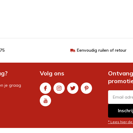
€75
Eenvoudig ruilen of retour
ag?
Volg ons
Ontvang 
promoti
en je graag
Inschri
* Lees hier de