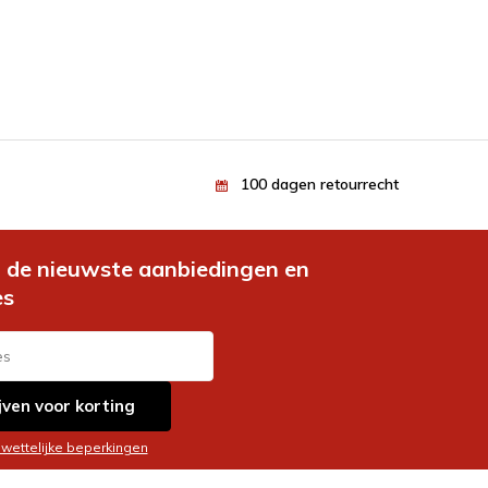
100 dagen retourrecht
de nieuwste aanbiedingen en
es
jven voor korting
 wettelijke beperkingen