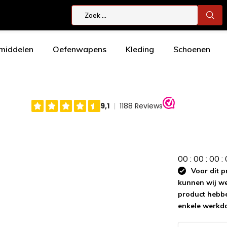
smiddelen
Oefenwapens
Kleding
Schoenen
0
0
:
0
0
:
0
0
:
Voor dit p
kunnen wij wee
product hebbe
enkele werkd