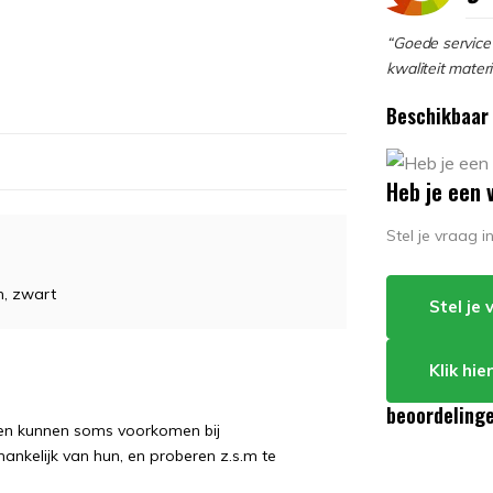
“Goede service 
kwaliteit materi
Beschikbaar 
Heb je een 
Stel je vraag 
m, zwart
Stel je
Klik hi
beoordeling
ngen kunnen soms voorkomen bij
hankelijk van hun, en proberen z.s.m te