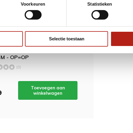
Voorkeuren
Statistieken
ordt 'm!
Selectie toestaan
oks broekje Wit/Zwart -
 M - OP=OP
(0)
Toevoegen aan
9
winkelwagen