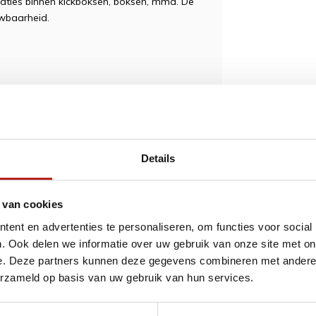
tuaties binnen kickboksen, boksen, mma. De
uwbaarheid.
ucten die voldoen aan hoge
Details
als gevorderde sporters.
 van cookies
ent en advertenties te personaliseren, om functies voor social
. Ook delen we informatie over uw gebruik van onze site met on
ngen kunnen soms voorkomen bij
e. Deze partners kunnen deze gegevens combineren met andere i
hankelijk van hun, en proberen z.s.m te
erzameld op basis van uw gebruik van hun services.