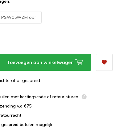
agen.
:
PSW05WZM opr
Toevoegen aan winkelwagen
 achteraf of gespreid
uilen met kortingscode of retour sturen
zending v.a €75
retourrecht
 gespreid betalen mogelijk