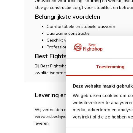
Ontwikkeld voor training, sparring en wedstrijdsi
stevige constructie zorgt voor stabiliteit en betro
Belangrijkste voordelen
Comfortabele en stabiele pasvorm
Duurzame constructie
Geschikt voor intensief gebruik
Professionele uitstraling
Best Fightshop kwaliteit
Bij Best Fightshop selecteren we uitsluitend prod
Toestemming
kwaliteitsnormen. Geschikt voor zowel beginners 
Deze website maakt gebruik
Levering en retour
We gebruiken cookies om cont
websiteverkeer te analyseren
Wij vermelden een geschatte levertijd. Vertragi
media, adverteren en analys
vervoersbedrijven of leveranciers. Wij zijn soms af
verstrekt of die ze hebben v
leveren.
Toestemmingsselectie