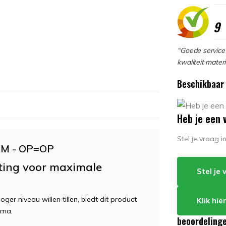
9
“Goede service 
kwaliteit materi
Beschikbaar 
Heb je een 
Stel je vraag 
t M - OP=OP
sting voor maximale
Stel je
ger niveau willen tillen, biedt dit product
Klik hi
mma.
beoordeling