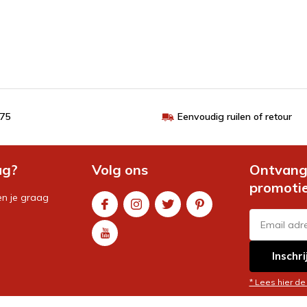
€75
Eenvoudig ruilen of retour
ag?
Volg ons
Ontvang 
promoti
en je graag
Inschri
* Lees hier de