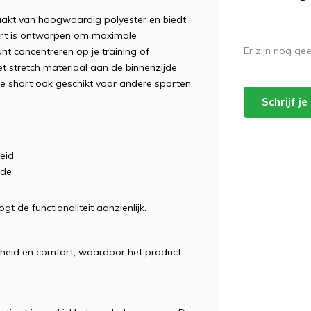
akt van hoogwaardig polyester en biedt
ort is ontworpen om maximale
Er zijn nog ge
unt concentreren op je training of
et stretch materiaal aan de binnenzijde
ze short ook geschikt voor andere sporten.
Schrijf j
eid
jde
 de functionaliteit aanzienlijk.
mheid en comfort, waardoor het product