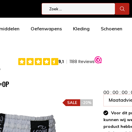
smiddelen
Oefenwapens
Kleding
Schoenen
P
P=OP
0
0
:
0
0
:
0
0
:
Maatadvie
SALE
-20%
Voor dit p
kunnen wij wee
product hebbe