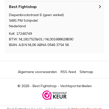
Best Fightshop
Diepenbrockstraat 6 (geen winkel)
5481 PM Schijndel
Nederland
KvK: 17246749
BTW: NL1817525b01 / NL001688628B90
IBAN: A.B.N NL06 ABNA 0546 3754 56
Algemene voorwaarden
RSS-feed
Sitemap
© 2026 -
Best Fightshop - Vechtsportartikelen
Best Fightshop
9,1
/
10
-
1151
Reviews @
Webwinkelkeurmerk