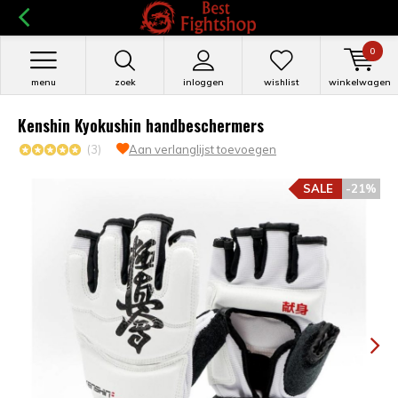
0
menu
zoek
inloggen
wishlist
winkelwagen
Kenshin Kyokushin handbeschermers
(3)
Aan verlanglijst toevoegen
SALE
-21%