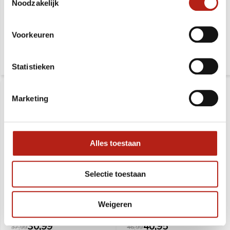
Noodzakelijk
Deliverytime
Deliverytime
Voorkeuren
57,99
105,99
123,99
Statistieken
Marketing
Alles toestaan
Training Kyokushin broek
Basic lichtgewicht
Selectie toestaan
Kyokushin Karate pak 6,5
oz
Weigeren
Deliverytime
Deliverytime
30,99
40,95
37,99
46,99