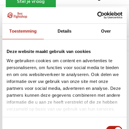
Stel je vraag
Klik hier om een offerte aan te vragen
Reviews
Toestemming
Details
Over
Levering en retour
Deze website maakt gebruik van cookies
We gebruiken cookies om content en advertenties te
Aanbevolen voor u
personaliseren, om functies voor social media te bieden
en om ons websiteverkeer te analyseren. Ook delen we
informatie over uw gebruik van onze site met onze
partners voor social media, adverteren en analyse. Deze
partners kunnen deze gegevens combineren met andere
informatie die u aan ze heeft verstrekt of die ze hebben
verzameld op basis van uw gebruik van hun services.
Training Kyokushin
Yantsu Kyokushin karate
Toestemmingsselectie
Karate pak - 9 Oz
pak - 14 oz