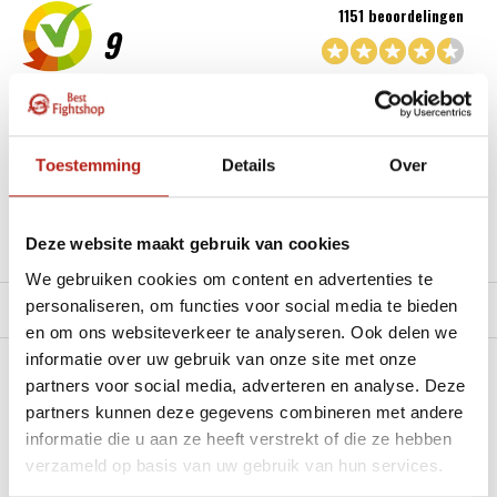
1151 beoordelingen
9
“Goede service , zeer correcte afhandeling en kwaliteit
materiaal.”
Toestemming
Details
Over
Beschikbaar in de volgende varianten:
Deze website maakt gebruik van cookies
Productomschrijving
We gebruiken cookies om content en advertenties te
personaliseren, om functies voor social media te bieden
Product tags
en om ons websiteverkeer te analyseren. Ook delen we
informatie over uw gebruik van onze site met onze
Heb je een vraag over dit product?
partners voor social media, adverteren en analyse. Deze
partners kunnen deze gegevens combineren met andere
Stel je vraag in de Chat voor een snel antwoord 24/7
informatie die u aan ze heeft verstrekt of die ze hebben
verzameld op basis van uw gebruik van hun services.
Groot aantal nodig?