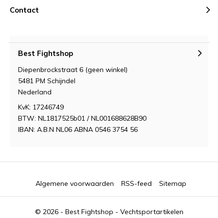
Contact
Best Fightshop
Diepenbrockstraat 6 (geen winkel)
5481 PM Schijndel
Nederland
KvK: 17246749
BTW: NL1817525b01 / NL001688628B90
IBAN: A.B.N NL06 ABNA 0546 3754 56
Algemene voorwaarden
RSS-feed
Sitemap
© 2026 -
Best Fightshop - Vechtsportartikelen