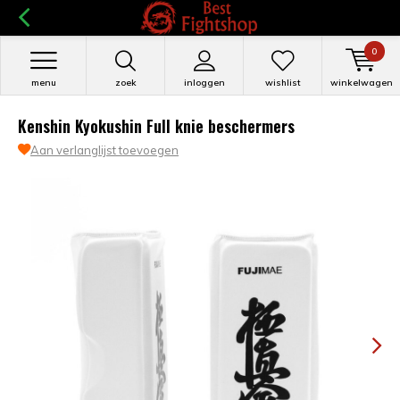
0
menu
zoek
inloggen
wishlist
winkelwagen
Kenshin Kyokushin Full knie beschermers
Aan verlanglijst toevoegen